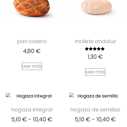
pan casero
mollete andaluz
4,80
€
Valorado
1,30
€
con
5.00
Leer más
de 5
Leer más
hogaza integral
hogaza de semillas
5,10
€
-
10,40
€
5,10
€
-
10,40
€